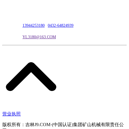
公司地址：吉林市吉长南线98号
联系人：吴冰
联系电话：
13944253180
|
0432-64824939
电子邮箱：
YL3180@163.COM
营业执照
版权所有：吉林J9.COM·(中国认证)集团矿山机械有限责任公