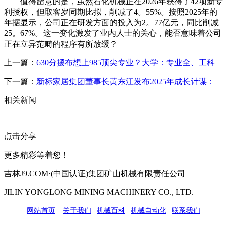
值得留意的是，虽然石化机械正在2026年获得了42项新专
利授权，但取客岁同期比拟，削减了4。55%。按照2025年的
年据显示，公司正在研发方面的投入为2。77亿元，同比削减
25。67%。这一变化激发了业内人士的关心，能否意味着公司
正在立异范畴的程序有所放缓？
上一篇：
630分摆布想上985顶尖专业？大学：专业全、工科
下一篇：
新标家居集团董事长黄东江发布2025年成长计谋：
相关新闻
点击分享
更多精彩等着您！
吉林J9.COM·(中国认证)集团矿山机械有限责任公司
JILIN YONGLONG MINING MACHINERY CO., LTD.
网站首页
|
关于我们
|
机械百科
|
机械自动化
|
联系我们