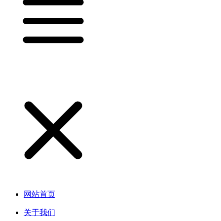
网站首页
关于我们