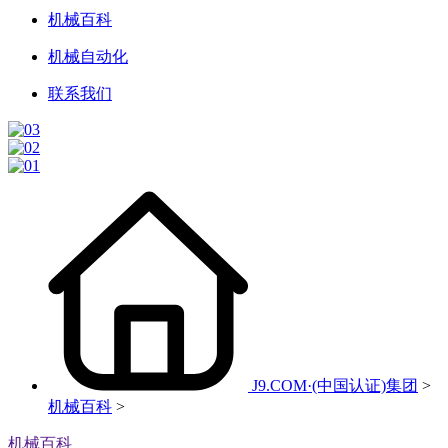
机械百科
机械自动化
联系我们
J9.COM·(中国认证)集团
>
机械百科
>
机械百科