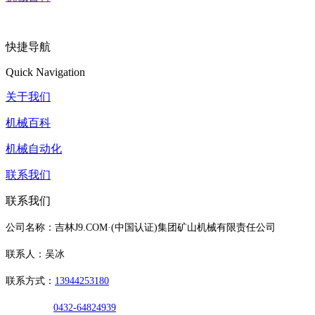
快捷导航
Quick Navigation
关于我们
机械百科
机械自动化
联系我们
联系我们
公司名称：吉林J9.COM·(中国认证)集团矿山机械有限责任公司
联系人：吴冰
联系方式：
13944253180
0432-64824939