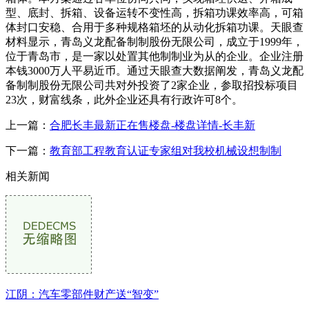
型、底封、拆箱、设备运转不变性高，拆箱功课效率高，可箱
体封口安稳、合用于多种规格箱坯的从动化拆箱功课。天眼查
材料显示，青岛义龙配备制制股份无限公司，成立于1999年，
位于青岛市，是一家以处置其他制制业为从的企业。企业注册
本钱3000万人平易近币。通过天眼查大数据阐发，青岛义龙配
备制制股份无限公司共对外投资了2家企业，参取招投标项目
23次，财富线条，此外企业还具有行政许可8个。
上一篇：
合肥长丰最新正在售楼盘-楼盘详情-长丰新
下一篇：
教育部工程教育认证专家组对我校机械设想制制
相关新闻
江阴：汽车零部件财产送“智变”