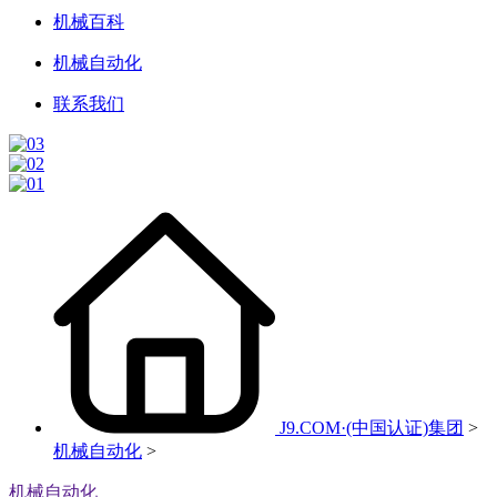
机械百科
机械自动化
联系我们
J9.COM·(中国认证)集团
>
机械自动化
>
机械自动化