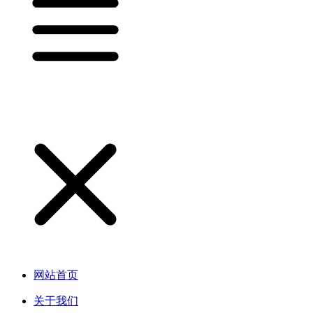
网站首页
关于我们