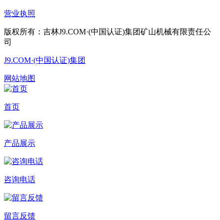
营业执照
版权所有：吉林J9.COM·(中国认证)集团矿山机械有限责任公
司
J9.COM·(中国认证)集团
网站地图
首页
产品展示
咨询电话
留言反馈