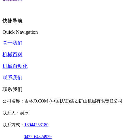
快捷导航
Quick Navigation
关于我们
机械百科
机械自动化
联系我们
联系我们
公司名称：吉林J9.COM·(中国认证)集团矿山机械有限责任公司
联系人：吴冰
联系方式：
13944253180
0432-64824939