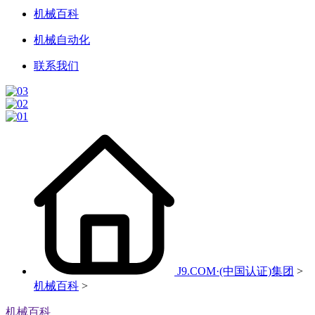
机械百科
机械自动化
联系我们
J9.COM·(中国认证)集团
>
机械百科
>
机械百科