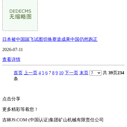
日本被中国踹飞试图切换赛道成果中国仍然跑正
2026-07-11
查看详情
首页
上一页
4
5
6
7
8
9
10
下一页
末页
共
39
页
234
条
点击分享
更多精彩等着您！
吉林J9.COM·(中国认证)集团矿山机械有限责任公司