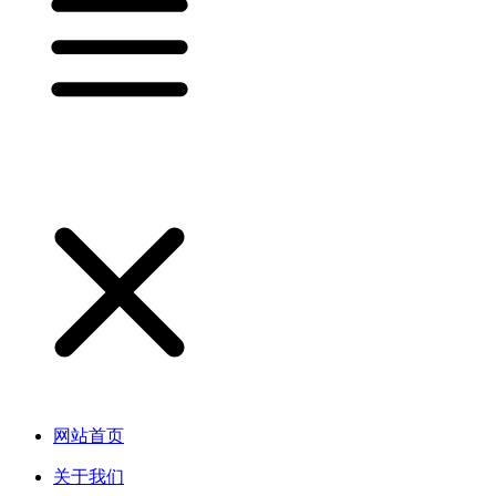
网站首页
关于我们