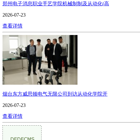
郑州电子消息职业手艺学院机械制制及从动化(高
2026-07-23
查看详情
烟台东方威思顿电气无限公司到访从动化学院开
2026-07-23
查看详情