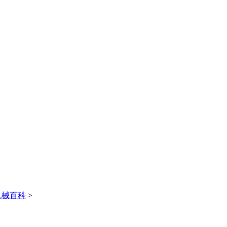
机械百科
>