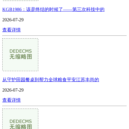
KGB1986：该是终结的时候了——第三次科技中的
2026-07-29
查看详情
从守护田园餐桌到帮力全球粮食平安江苏丰尚的
2026-07-29
查看详情