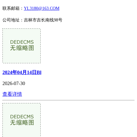
联系邮箱：
YL3180@163.COM
公司地址：吉林市吉长南线98号
2024年04月14日Bl
2026-07-30
查看详情