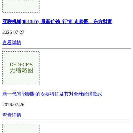
亚联机械(001395)_最新价钱_行情_走势图—东方财富
2026-07-27
查看详情
新一代智能制制的次要特征及其对全球经济款式
2026-07-26
查看详情