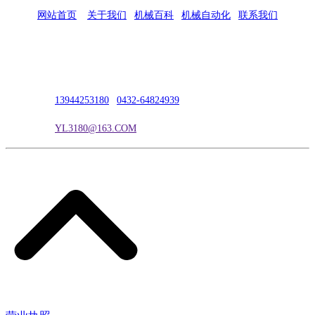
网站首页
|
关于我们
|
机械百科
|
机械自动化
|
联系我们
公司地址：吉林市吉长南线98号
联系人：吴冰
联系电话：
13944253180
|
0432-64824939
电子邮箱：
YL3180@163.COM