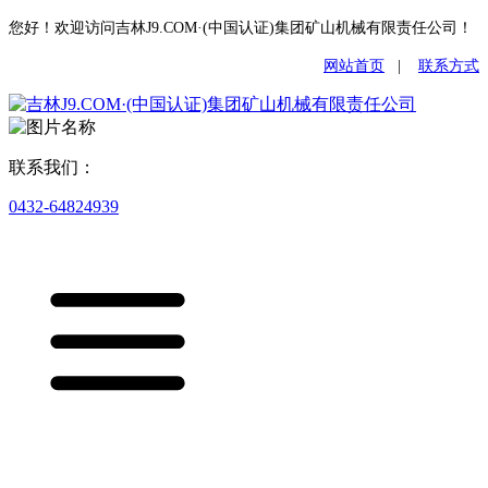
您好！欢迎访问吉林J9.COM·(中国认证)集团矿山机械有限责任公司！
网站首页
|
联系方式
联系我们：
0432-64824939