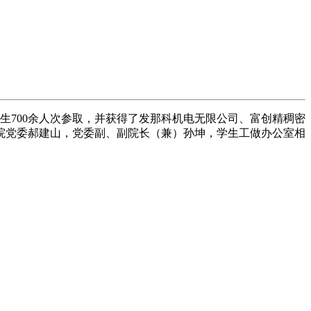
生700余人次参取，并获得了发那科机电无限公司、富创精稠密
院党委郝建山，党委副、副院长（兼）孙坤，学生工做办公室相