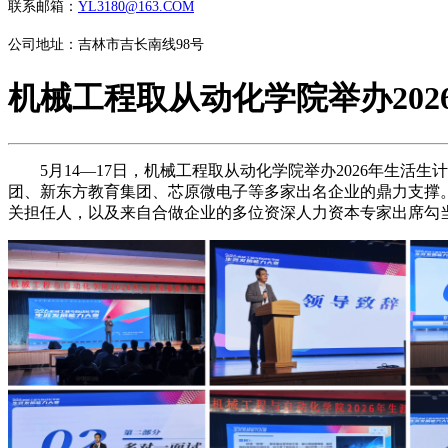
联系邮箱：
YL3180@163.COM
公司地址：吉林市吉长南线98号
机械工程取从动化学院举办202
5月14—17日，机械工程取从动化学院举办2026年生活
团、新东方教育集团、芯原微电子‌等多家出名企业的鼎力支
关担任人，以及来自合做企业的多位资深人力资本专家出席勾