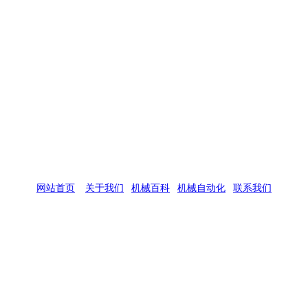
网站首页
|
关于我们
|
机械百科
|
机械自动化
|
联系我们