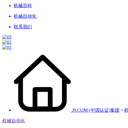
机械百科
机械自动化
联系我们
J9.COM·(中国认证)集团
>
机械自动化