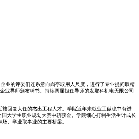
自企业的评委们连系意向岗亭取用人尺度，进行了专业提问取精
为企业导师颁布聘书。持续两届担任导师的发那科机电无限公司
族回复大任的杰出工程人才。学院近年来就业工做稳中有进，
全国大学生职业规划大赛中斩获金。学院细心打制生活生计成长
职场、学业取事业的主要桥梁。