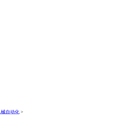
机械自动化
>