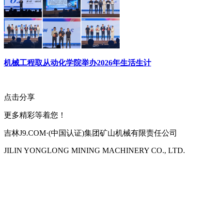
机械工程取从动化学院举办2026年生活生计
点击分享
更多精彩等着您！
吉林J9.COM·(中国认证)集团矿山机械有限责任公司
JILIN YONGLONG MINING MACHINERY CO., LTD.
公司地址：吉林市吉长南线98号
联系人：吴冰