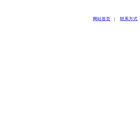
网站首页
|
联系方式