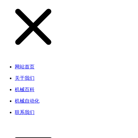
网站首页
关于我们
机械百科
机械自动化
联系我们