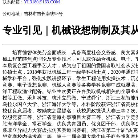
联系邮箱：
YL3180@163.COM
公司地址：吉林市吉长南线98号
专业引见｜机械设想制制及其
培育德智体美劳全面成长，具备高度社会义务感、良文素养
械工程范畴焦点理论及专业技术，可以或许融合机械、电子、
本质复合型工程手艺人才，成为忠于祖国的爱国者取社会从义扶
位硕士点，2018年获批机械工程一级学科硕士点，2020年
械学科平台，强化实践讲授环节，学生工程使用实操技术，沉
竞赛、电子设想竞赛、机械人竞赛等各类学科竞赛中成就显著
洋工程取渔业配备。结业生次要正在各类取机械相关的企事业
授等工做。禾川科技、杭州立昂微、宁波舜宇、浙江三花智能
乌拉尔国立大学、浙江海洋大学等。本科阶段获评浙江省高校优良
校优良意愿者、校励志之星提名；获校思政微课大赛三等 2 次
设想竞赛三等、浙江省意愿办事项目大赛三等、浙江省力学竞
胜海洋学金、常石学金、优良共青团员、优良团干部、优良学生
践取立异能力大赛虚拟仿实赛道国赛铜、浙江省第二十届“杰
想竞赛校内选拔赛二等、第十二届全国大学生电子商务挑和赛