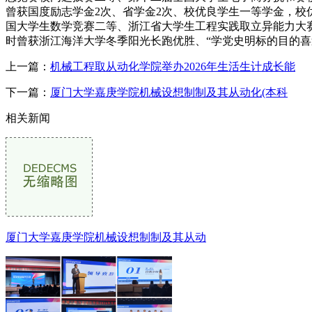
曾获国度励志学金2次、省学金2次、校优良学生一等学金，校
国大学生数学竞赛二等、浙江省大学生工程实践取立异能力大赛
时曾获浙江海洋大学冬季阳光长跑优胜、“学党史明标的目的
上一篇：
机械工程取从动化学院举办2026年生活生计成长能
下一篇：
厦门大学嘉庚学院机械设想制制及其从动化(本科
相关新闻
厦门大学嘉庚学院机械设想制制及其从动